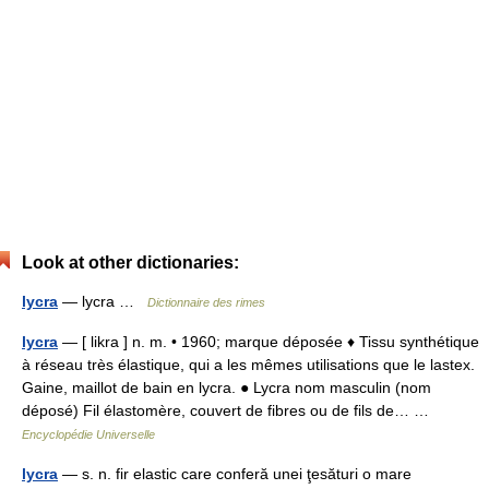
Look at other dictionaries:
lycra
— lycra …
Dictionnaire des rimes
lycra
— [ likra ] n. m. • 1960; marque déposée ♦ Tissu synthétique
à réseau très élastique, qui a les mêmes utilisations que le lastex.
Gaine, maillot de bain en lycra. ● Lycra nom masculin (nom
déposé) Fil élastomère, couvert de fibres ou de fils de… …
Encyclopédie Universelle
lycra
— s. n. fir elastic care conferă unei ţesături o mare