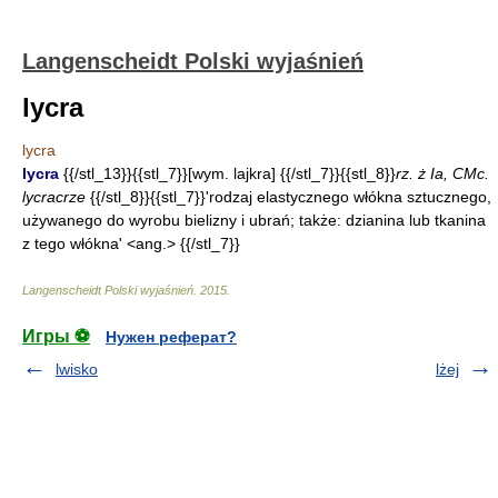
Langenscheidt Polski wyjaśnień
lycra
lycra
lycra
{{/stl_13}}{{stl_7}}[wym. lajkra] {{/stl_7}}{{stl_8}}
rz. ż Ia, CMc.
lycracrze
{{/stl_8}}{{stl_7}}'rodzaj elastycznego włókna sztucznego,
używanego do wyrobu bielizny i ubrań; także: dzianina lub tkanina
z tego włókna' <ang.> {{/stl_7}}
Langenscheidt Polski wyjaśnień
.
2015
.
Игры ⚽
Нужен реферат?
lwisko
lżej