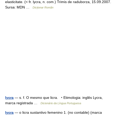
elasticitate. (< fr. lycra, n. com.) Trimis de raduborza, 15.09.2007.
Sursa: MDN …
Dicționar Român
lycra
— s. f. O mesmo que licra. ‣ Etimologia: inglês Lycra,
marca registrada …
Dicionário da Língua Portuguesa
lycra
— o licra sustantivo femenino 1. (no contable) (marca