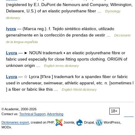
(registered by E.I. DuPont de Nemours and Company, Wilmington,
Delaware, U.S.) of an elastic polyurethane fiber …
Etymology
dictionary
lycra
— (Marca reg.). f. Tejido sintético elástico, utilizado
generalmente en la confección de prendas de vestir …
Diccionario
de la lengua española
Lycra
— ► NOUN trademark ▪ an elastic polyurethane fibre or
fabric used especially for close fitting sports clothing. ORIGIN of
unknown origin …
English terms dictionary
Lycra
— ☆ Lycra [lī′krə ] trademark for a spandex fiber or fabric
used in underwear, swimwear, athletic apparel, etc. n. [sometimes l
] a fiber or fabric like this …
English World dictionary
© Academic, 2000-2026
18+
Contact us:
Technical Support
,
Advertising
Dictionaries export
, created on PHP,
Joomla,
Drupal,
WordPress,
MODx.