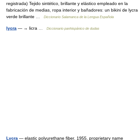
registrada) Tejido sintético, brillante y elástico empleado en la
fabricación de medias, ropa interior y bañadores: un bikini de lycra
verde brillante …
Diccionario Salamanca de la Lengua Española
lycra
— → licra …
Diccionario panhispánico de dudas
Lycra
— elastic polyurethane fiber, 1955, proprietary name